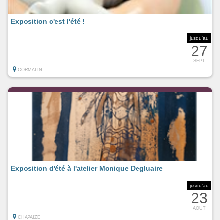
Exposition c'est l'été !
jusqu'au
27
SEPT
CORMATIN
Exposition d'été à l'atelier Monique Degluaire
jusqu'au
23
AOUT
CHAPAIZE