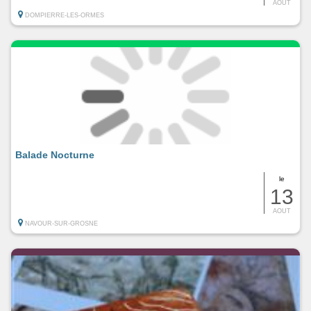
AOUT
DOMPIERRE-LES-ORMES
Balade Nocturne
le
13
AOUT
NAVOUR-SUR-GROSNE